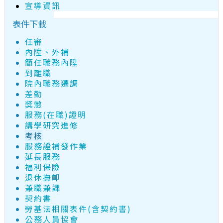
宣導資訊
表件下載
任審
內陞、外補
簡任職務內陞
到離職
院內職務遷調
差勤
獎懲
服務(在職)證明
講學研究進修
考核
服務證補發作業
延長服務
福利保險
退休撫卹
兼職兼課
契約書
勞基法相關表件(含契約書)
公務人員協會