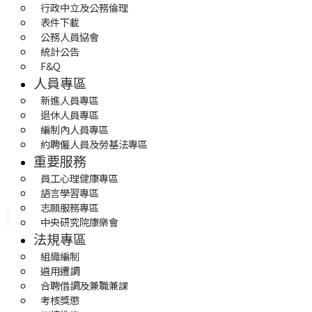
行政中立及公務倫理
表件下載
公務人員協會
統計公告
F&Q
人員專區
新進人員專區
退休人員專區
編制內人員專區
約聘僱人員及勞基法專區
重要服務
員工心理健康專區
語言學習專區
志願服務專區
中央研究院康樂會
法規專區
組織編制
遴用遷調
合聘借調及兼職兼課
考核獎懲