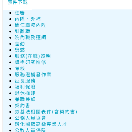
表件下載
任審
內陞、外補
簡任職務內陞
到離職
院內職務遷調
差勤
獎懲
服務(在職)證明
講學研究進修
考核
服務證補發作業
延長服務
福利保險
退休撫卹
兼職兼課
契約書
勞基法相關表件(含契約書)
公務人員協會
歸化國籍高級專業人才
公教人員保險