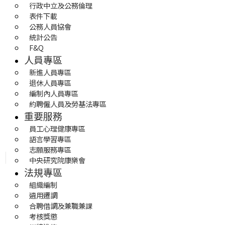
行政中立及公務倫理
表件下載
公務人員協會
統計公告
F&Q
人員專區
新進人員專區
退休人員專區
編制內人員專區
約聘僱人員及勞基法專區
重要服務
員工心理健康專區
語言學習專區
志願服務專區
中央研究院康樂會
法規專區
組織編制
遴用遷調
合聘借調及兼職兼課
考核獎懲