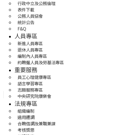
行政中立及公務倫理
表件下載
公務人員協會
統計公告
F&Q
人員專區
新進人員專區
退休人員專區
編制內人員專區
約聘僱人員及勞基法專區
重要服務
員工心理健康專區
語言學習專區
志願服務專區
中央研究院康樂會
法規專區
組織編制
遴用遷調
合聘借調及兼職兼課
考核獎懲