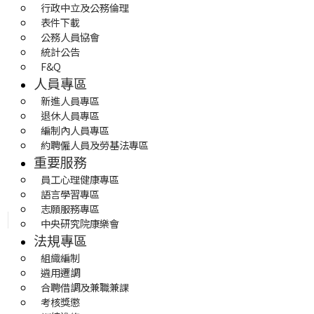
行政中立及公務倫理
表件下載
公務人員協會
統計公告
F&Q
人員專區
新進人員專區
退休人員專區
編制內人員專區
約聘僱人員及勞基法專區
重要服務
員工心理健康專區
語言學習專區
志願服務專區
中央研究院康樂會
法規專區
組織編制
遴用遷調
合聘借調及兼職兼課
考核獎懲