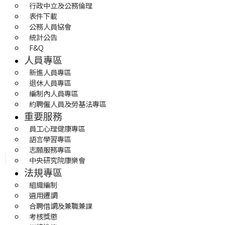
行政中立及公務倫理
表件下載
公務人員協會
統計公告
F&Q
人員專區
新進人員專區
退休人員專區
編制內人員專區
約聘僱人員及勞基法專區
重要服務
員工心理健康專區
語言學習專區
志願服務專區
中央研究院康樂會
法規專區
組織編制
遴用遷調
合聘借調及兼職兼課
考核獎懲