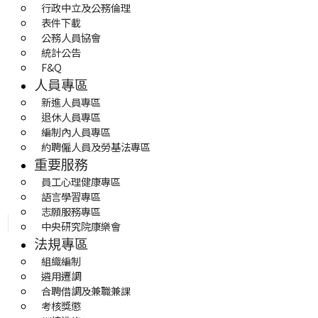
行政中立及公務倫理
表件下載
公務人員協會
統計公告
F&Q
人員專區
新進人員專區
退休人員專區
編制內人員專區
約聘僱人員及勞基法專區
重要服務
員工心理健康專區
語言學習專區
志願服務專區
中央研究院康樂會
法規專區
組織編制
遴用遷調
合聘借調及兼職兼課
考核獎懲