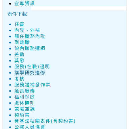
宣導資訊
表件下載
任審
內陞、外補
簡任職務內陞
到離職
院內職務遷調
差勤
獎懲
服務(在職)證明
講學研究進修
考核
服務證補發作業
延長服務
福利保險
退休撫卹
兼職兼課
契約書
勞基法相關表件(含契約書)
公務人員協會