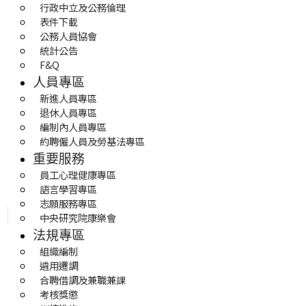
行政中立及公務倫理
表件下載
公務人員協會
統計公告
F&Q
人員專區
新進人員專區
退休人員專區
編制內人員專區
約聘僱人員及勞基法專區
重要服務
員工心理健康專區
語言學習專區
志願服務專區
中央研究院康樂會
法規專區
組織編制
遴用遷調
合聘借調及兼職兼課
考核獎懲