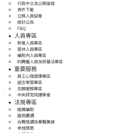
行政中立及公務倫理
表件下載
公務人員協會
統計公告
F&Q
人員專區
新進人員專區
退休人員專區
編制內人員專區
約聘僱人員及勞基法專區
重要服務
員工心理健康專區
語言學習專區
志願服務專區
中央研究院康樂會
法規專區
組織編制
遴用遷調
合聘借調及兼職兼課
考核獎懲