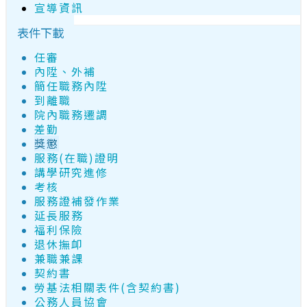
宣導資訊
表件下載
任審
內陞、外補
簡任職務內陞
到離職
院內職務遷調
差勤
獎懲
服務(在職)證明
講學研究進修
考核
服務證補發作業
延長服務
福利保險
退休撫卹
兼職兼課
契約書
勞基法相關表件(含契約書)
公務人員協會