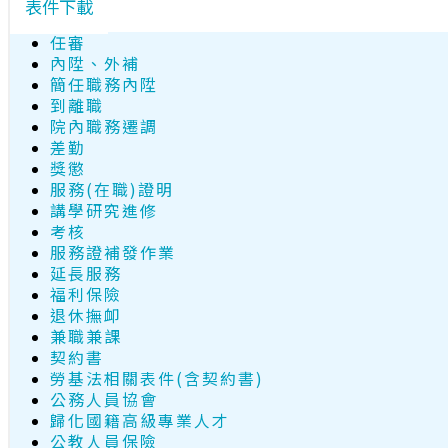
表件下載
任審
內陞、外補
簡任職務內陞
到離職
院內職務遷調
差勤
獎懲
服務(在職)證明
講學研究進修
考核
服務證補發作業
延長服務
福利保險
退休撫卹
兼職兼課
契約書
勞基法相關表件(含契約書)
公務人員協會
歸化國籍高級專業人才
公教人員保險