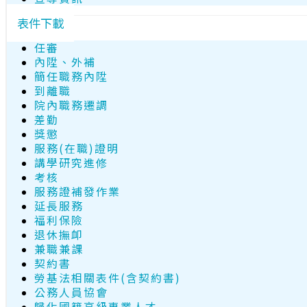
表件下載
任審
內陞、外補
簡任職務內陞
到離職
院內職務遷調
差勤
獎懲
服務(在職)證明
講學研究進修
考核
服務證補發作業
延長服務
福利保險
退休撫卹
兼職兼課
契約書
勞基法相關表件(含契約書)
公務人員協會
歸化國籍高級專業人才