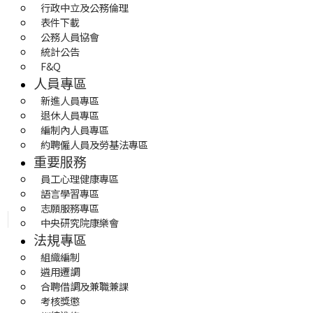
行政中立及公務倫理
表件下載
公務人員協會
統計公告
F&Q
人員專區
新進人員專區
退休人員專區
編制內人員專區
約聘僱人員及勞基法專區
重要服務
員工心理健康專區
語言學習專區
志願服務專區
中央研究院康樂會
法規專區
組織編制
遴用遷調
合聘借調及兼職兼課
考核獎懲