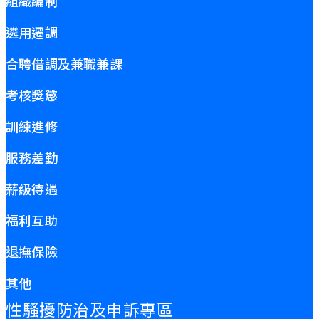
組織編制
遴用遷調
合聘借調及兼職兼課
考核獎懲
訓練進修
服務差勤
薪級待遇
福利互助
退撫保險
其他
性騷擾防治及申訴專區