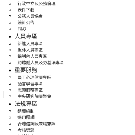
行政中立及公務倫理
表件下載
公務人員協會
統計公告
F&Q
人員專區
新進人員專區
退休人員專區
編制內人員專區
約聘僱人員及勞基法專區
重要服務
員工心理健康專區
語言學習專區
志願服務專區
中央研究院康樂會
法規專區
組織編制
遴用遷調
合聘借調及兼職兼課
考核獎懲