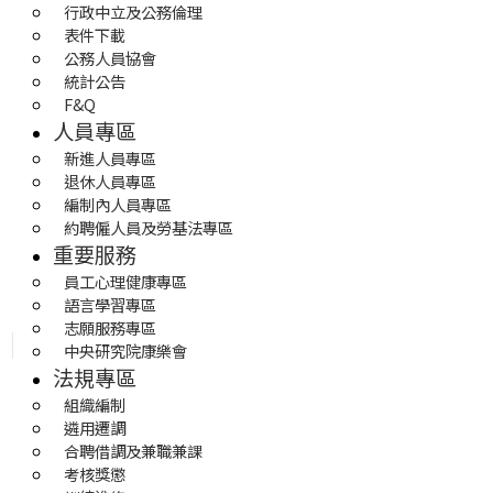
行政中立及公務倫理
表件下載
公務人員協會
統計公告
F&Q
人員專區
新進人員專區
退休人員專區
編制內人員專區
約聘僱人員及勞基法專區
重要服務
員工心理健康專區
語言學習專區
志願服務專區
中央研究院康樂會
法規專區
組織編制
遴用遷調
合聘借調及兼職兼課
考核獎懲