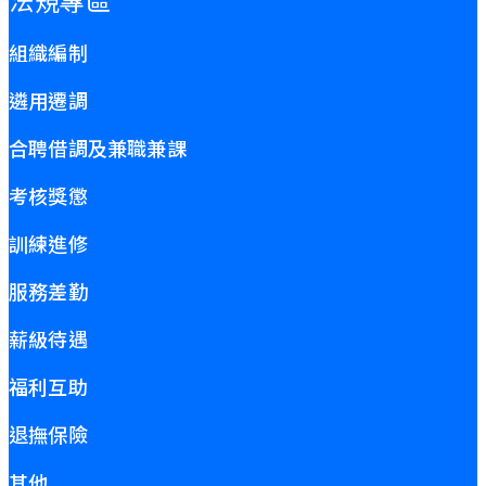
組織編制
遴用遷調
合聘借調及兼職兼課
考核獎懲
訓練進修
服務差勤
薪級待遇
福利互助
退撫保險
其他