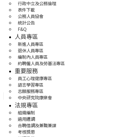
行政中立及公務倫理
表件下載
公務人員協會
統計公告
F&Q
人員專區
新進人員專區
退休人員專區
編制內人員專區
約聘僱人員及勞基法專區
重要服務
員工心理健康專區
語言學習專區
志願服務專區
中央研究院康樂會
法規專區
組織編制
遴用遷調
合聘借調及兼職兼課
考核獎懲